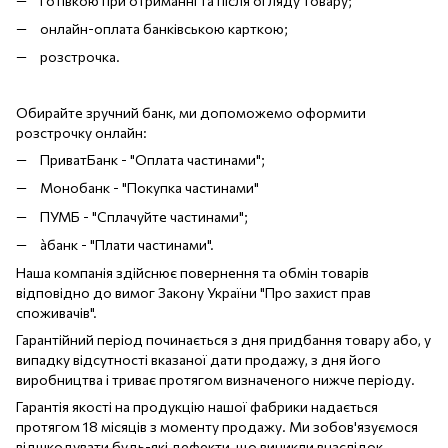
готівкою при отриманні та після огляду товару;
онлайн-оплата банківською карткою;
розстрочка.
Обирайте зручний банк, ми допоможемо оформити
розстрочку онлайн:
ПриватБанк - "Оплата частинами";
Монобанк - "Покупка частинами"
ПУМБ - "Сплачуйте частинами";
àбанк - "Плати частинами".
Наша компанія здійснює повернення та обмін товарів
відповідно до вимог Закону України "Про захист прав
споживачів".
Гарантійний період починається з дня придбання товару або, у
випадку відсутності вказаної дати продажу, з дня його
виробництва і триває протягом визначеного нижче періоду.
Гарантія якості на продукцію нашої фабрики надається
протягом 18 місяців з моменту продажу. Ми зобов'язуємося
відшкодувати будь-які дефекти, що виникли внаслідок