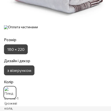
Розмір
180 × 220
Дизайн і декор
з візерунком
Колір