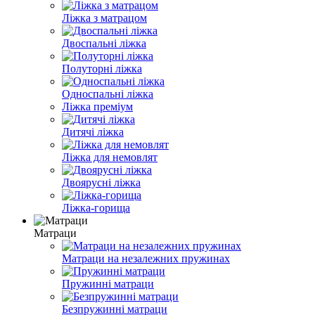
Ліжка з матрацом
Двоспальні ліжка
Полуторні ліжка
Односпальні ліжка
Ліжка преміум
Дитячі ліжка
Ліжка для немовлят
Двоярусні ліжка
Ліжка-горища
Матраци
Матраци на незалежних пружинах
Пружинні матраци
Безпружинні матраци