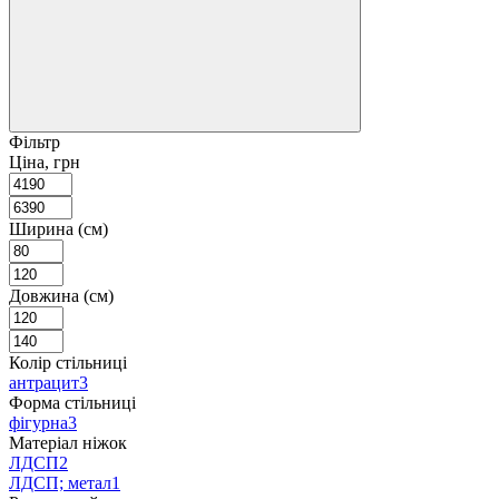
Фільтр
Ціна, грн
Ширина (см)
Довжина (см)
Колір стільниці
антрацит
3
Форма стільниці
фігурна
3
Матеріал ніжок
ЛДСП
2
ЛДСП; метал
1