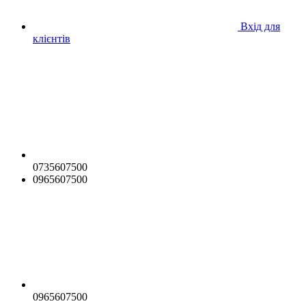
Вхід для
клієнтів
0735607500
0965607500
0965607500