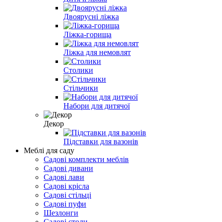
Двоярусні ліжка
Ліжка-горища
Ліжка для немовлят
Столики
Стільчики
Набори для дитячої
Декор
Підставки для вазонів
Меблі для саду
Садові комплекти меблів
Садові дивани
Садові лави
Садові крісла
Садові стільці
Садові пуфи
Шезлонги
Садові столи