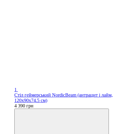
1
Стіл геймерський NordicBeam (антрацит і лайм,
120х90х74.5 см)
4 390 грн