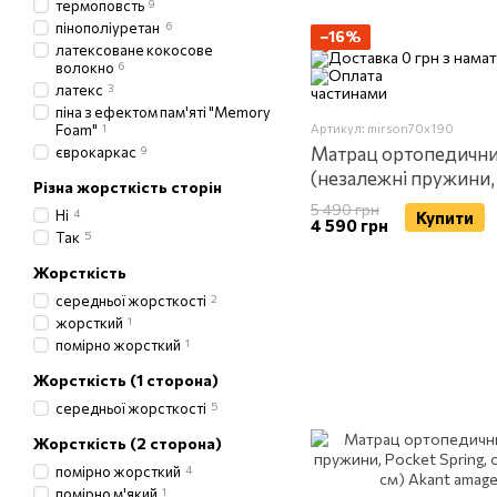
термоповсть
9
пінополіуретан
6
−16%
латексоване кокосове
волокно
6
латекс
3
піна з ефектом пам'яті "Memory
Foam"
1
Артикул: mirson70x190
Матрац ортопедични
єврокаркас
9
(незалежні пружини, 
Різна жорсткість сторін
односпальний, 70 × 1
5 490 грн
Ні
4
Купити
4 590 грн
Так
5
Жорсткість
середньої жорсткості
2
жорсткий
1
помірно жорсткий
1
Жорсткість (1 сторона)
середньої жорсткості
5
Жорсткість (2 сторона)
помірно жорсткий
4
помірно м'який
1