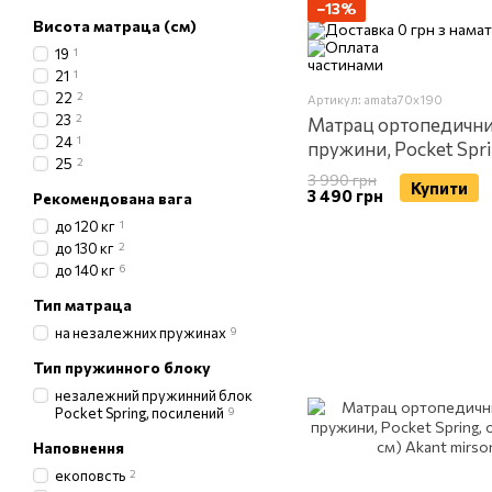
−13%
Висота матраца (см)
19
1
21
1
22
2
Артикул: amata70x190
23
2
Матрац ортопедични
24
1
пружини, Pocket Spr
25
2
70 × 190 см) Akant
3 990 грн
Купити
3 490 грн
Рекомендована вага
до 120 кг
1
до 130 кг
2
до 140 кг
6
Тип матраца
на незалежних пружинах
9
Тип пружинного блоку
незалежний пружинний блок
Pocket Spring, посилений
9
Наповнення
екоповсть
2