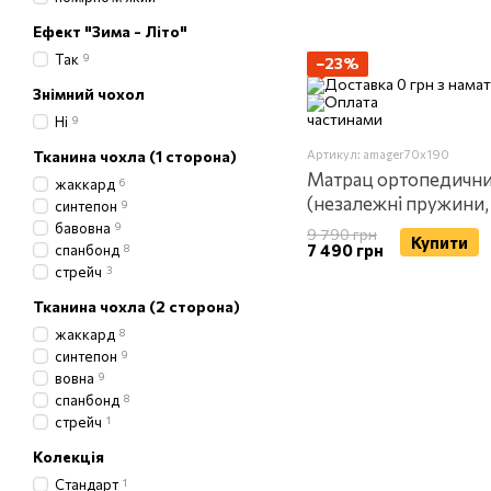
Ефект "Зима - Літо"
Так
9
−23%
Знімний чохол
Ні
9
Тканина чохла (1 сторона)
Артикул: amager70x190
Матрац ортопедични
жаккард
6
(незалежні пружини, 
синтепон
9
односпальний, 70 × 1
бавовна
9
9 790 грн
Купити
7 490 грн
спанбонд
8
стрейч
3
Тканина чохла (2 сторона)
жаккард
8
синтепон
9
вовна
9
спанбонд
8
стрейч
1
Колекція
Стандарт
1