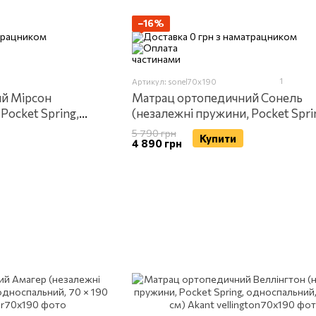
−16%
1
Артикул: sonel70x190
й Мірсон
Матрац ортопедичний Сонель
Pocket Spring,
(незалежні пружини, Pocket Spri
90 см) Akant
односпальний, 70 × 190 см) Akan
5 790 грн
Купити
4 890 грн