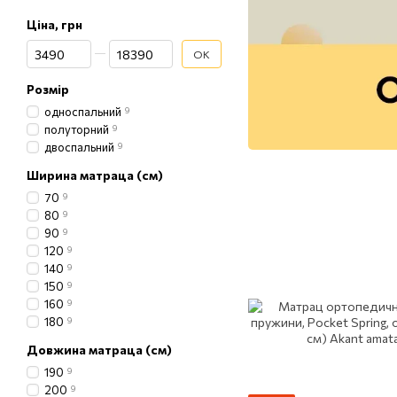
Ціна, грн
От Ціна, грн
До Ціна, грн
OK
Розмір
односпальний
9
полуторний
9
двоспальний
9
Ширина матраца (см)
70
9
80
9
90
9
120
9
140
9
150
9
160
9
180
9
Довжина матраца (см)
190
9
200
9