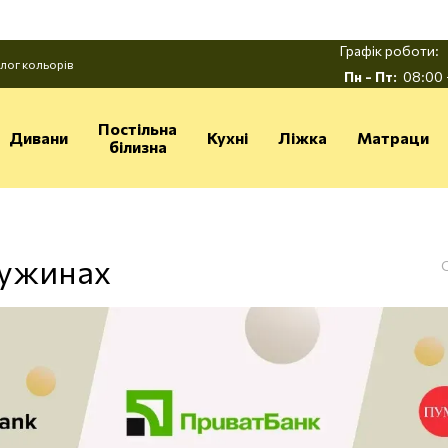
Графік роботи:
лог кольорів
Пн - Пт:
08:00 
Постільна
Дивани
Кухні
Ліжка
Матраци
білизна
ружинах