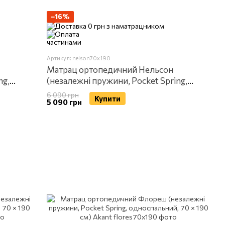
−16%
Артикул: nelson70x190
Матрац ортопедичний Нельсон
ng,
(незалежні пружини, Pocket Spring,
t
односпальний, 70 × 190 см) Akant
6 090 грн
Купити
5 090 грн