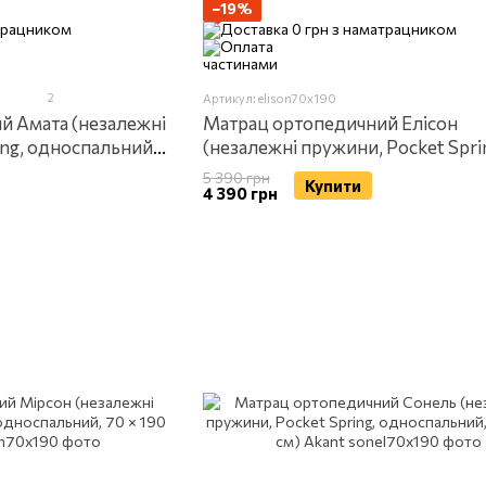
−19%
2
Артикул: elison70x190
й Амата (незалежні
Матрац ортопедичний Елісон
ing, односпальний,
(незалежні пружини, Pocket Spri
односпальний, 70 × 190 см) Akan
5 390 грн
Купити
4 390 грн