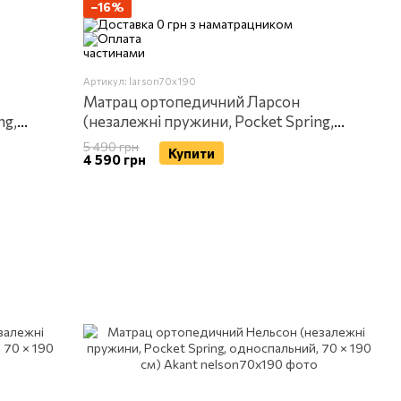
−16%
Артикул: larson70x190
Матрац ортопедичний Ларсон
ng,
(незалежні пружини, Pocket Spring,
t
односпальний, 70 × 190 см) Akant
5 490 грн
Купити
4 590 грн