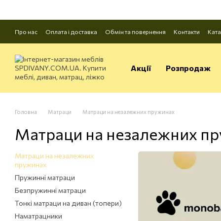
Перейти до основного контенту
Про нас
Оплата і доставка
Обмін та повернення
Контакти
Ката
Акції
Розпродаж
Головна
Матраци
Матраци на незалежних пружинах
Матраци на незалежних п
Матраци на незалежних
пружинах
Пружинні матраци
Безпружинні матраци
Тонкі матраци на диван (топери)
Наматрацники