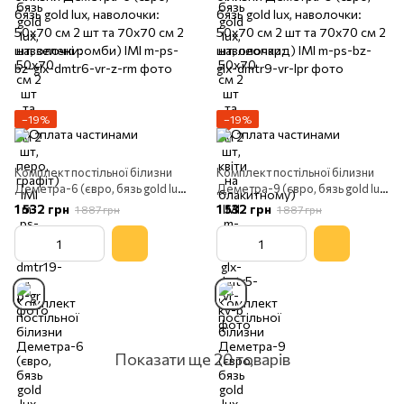
−19%
−19%
Комплект постільної білизни
Комплект постільної білизни
Деметра-6 (євро, бязь gold lux,
Деметра-9 (євро, бязь gold lux,
наволочки: 50х70 см 2 шт та
наволочки: 50х70 см 2 шт та
1 532 грн
1 532 грн
1 887 грн
1 887 грн
70х70 см 2 шт, зелені ромби)
70х70 см 2 шт, леопард) IMI
IMI
Показати ще 20 товарів