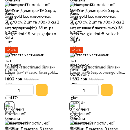
−19%
−19%
Комплект постільної білизни
Комплект постільної білизни
Деметра-19 (євро, бязь gold
Деметра-5 (євро, бязь gold lux,
lux, наволочки: 50х70 см 2 шт
наволочки: 50х70 см 2 шт та
1 532 грн
1 532 грн
1 887 грн
1 887 грн
та 70х70 см 2 шт, перо, графіт)
70х70 см 2 шт, квіти на
IMI
блакитному) IMI