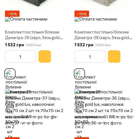
−19%
−19%
Комплект постільної білизни
Комплект постільної білизни
Деметра-39 (євро, бязь gold
Деметра-38 (євро, бязь gold
lux, наволочки: 50х70 см 2 шт
lux, наволочки: 50х70 см 2 шт
1 532 грн
1 532 грн
1 887 грн
1 887 грн
та 70х70 см 2 шт, графітовий)
та 70х70 см 2 шт, бежевий) IMI
IMI