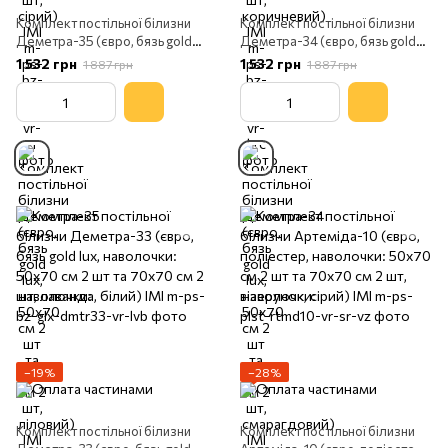
Комплект постільної білизни
Комплект постільної білизни
Деметра-35 (євро, бязь gold
Деметра-34 (євро, бязь gold
lux, наволочки: 50х70 см 2 шт
lux, наволочки: 50х70 см 2 шт
1 532 грн
1 532 грн
1 887 грн
1 887 грн
та 70х70 см 2 шт, ліловий) IMI
та 70х70 см 2 шт,
смарагдовий) IMI
−19%
−28%
Комплект постільної білизни
Комплект постільної білизни