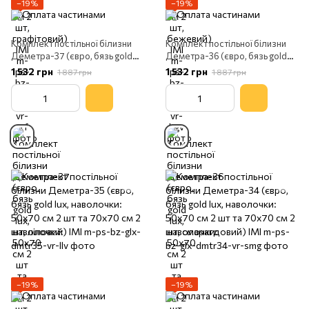
−19%
−19%
Комплект постільної білизни
Комплект постільної білизни
Деметра-37 (євро, бязь gold
Деметра-36 (євро, бязь gold
lux, наволочки: 50х70 см 2 шт
lux, наволочки: 50х70 см 2 шт
1 532 грн
1 532 грн
1 887 грн
1 887 грн
та 70х70 см 2 шт, сірий) IMI
та 70х70 см 2 шт, коричневий)
IMI
−19%
−19%