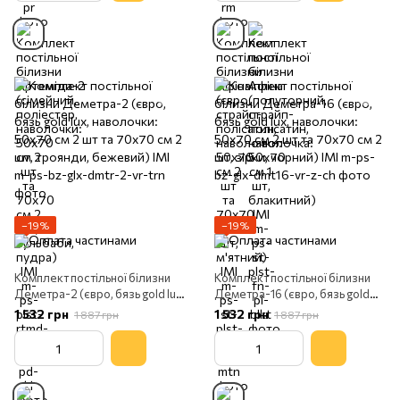
−19%
−19%
Комплект постільної білизни
Комплект постільної білизни
Деметра-2 (євро, бязь gold lux,
Деметра-16 (євро, бязь gold
наволочки: 50х70 см 2 шт та
lux, наволочки: 50х70 см 2 шт
1 532 грн
1 532 грн
1 887 грн
1 887 грн
70х70 см 2 шт, троянди,
та 70х70 см 2 шт, зірки,
бежевий) IMI
чорний) IMI