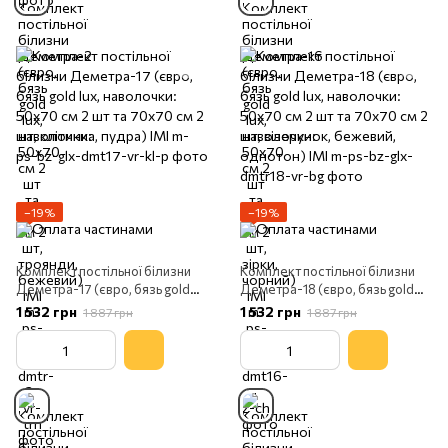
−19%
−19%
Комплект постільної білизни
Комплект постільної білизни
Деметра-17 (євро, бязь gold
Деметра-18 (євро, бязь gold
lux, наволочки: 50х70 см 2 шт
lux, наволочки: 50х70 см 2 шт
1 532 грн
1 532 грн
1 887 грн
1 887 грн
та 70х70 см 2 шт, клітинка,
та 70х70 см 2 шт, візерунок,
пудра) IMI
бежевий, однотон) IMI