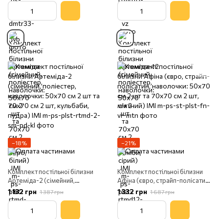
ромби, сірий) IMI
−18%
−21%
Комплект постільної білизни
Комплект постільної білизни
Артеміда-2 (сімейний,
Афіна (євро, страйп-полісатин,
поліестер, наволочки: 50х70
наволочки: 50х70 см 2 шт та
1 132 грн
1 332 грн
1 387 грн
1 687 грн
см 2 шт та 70х70 см 2 шт,
70х70 см 2 шт, м'ятний) IMI
кульбаби, пудра) IMI