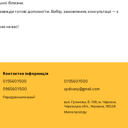
ьної білизни.
завжди готові допомогти. Вибір, замовлення, консультації — з
ає на вас!
Контактна інформація
0735607500
0735607500
0965607500
spdivany@gmail.com
Передзвонити вам?
вул. Громова, б. 138, м. Черкаси,
Черкаська обл., Украина, 18028
Мапа проїзду