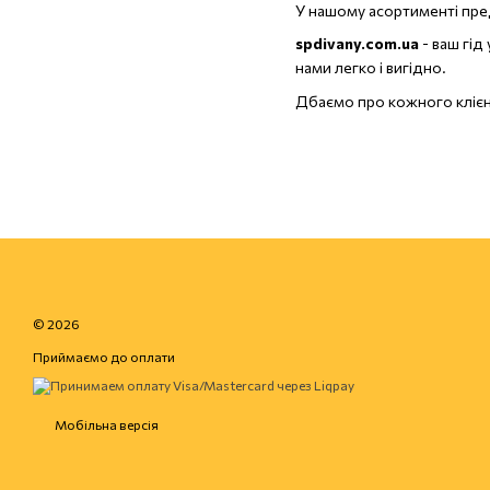
У нашому асортименті пред
spdivany.com.ua
- ваш гід
нами легко і вигідно.
Дбаємо про кожного клієнта
© 2026
Приймаємо до оплати
Мобільна версія