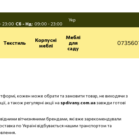
Укр
- 23:00
Сб - Нд:
09:00 - 23:00
Меблі
Корпусні
073560
Текстиль
для
меблі
саду
тформі, кожен може обрати та замовити товар, не виходячи з
ї, а також регулярні акції на
spdivany.com.ua
завжди готові
ровідними вітчизняними брендами, які вже зарекомендували
оставка по Україні відбувається нашим транспортом та
овлення.