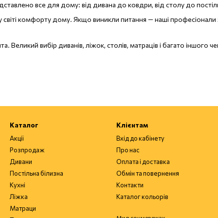
ставлено все для дому: від дивана до ковдри, від столу до постіл
 у світі комфорту дому. Якщо виникли питання — наші професіонали 
. Великий вибір диванів, ліжок, столів, матраців і багато іншого чек
Каталог
Клієнтам
Акції
Вхід до кабінету
Розпродаж
Про нас
Дивани
Оплата і доставка
Постільна білизна
Обмін та повернення
Кухні
Контакти
Ліжка
Каталог кольорів
Матраци
Ми в соцмережах