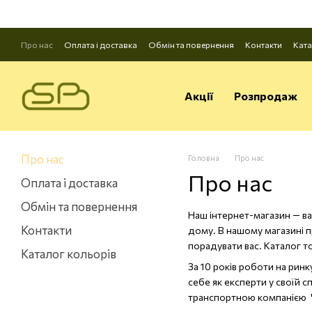
Перейти до основного контенту
Про нас
Оплата і доставка
Обмін та повернення
Контакти
Ката
Акції
Розпродаж
Про нас
Головна
Про нас
Про нас
Оплата і доставка
Обмін та повернення
Наш інтернет-магазин — в
Контакти
дому. В нашому магазині пр
порадувати вас. Каталог 
Каталог кольорів
За 10 років роботи на рин
себе як експерти у своїй 
транспортною компанією "