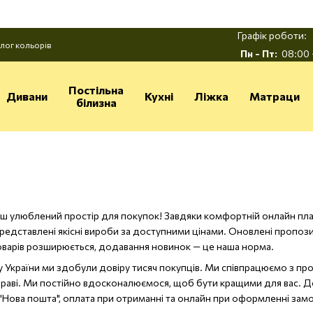
Графік роботи:
лог кольорів
Пн - Пт:
08:00 
Постільна
Дивани
Кухні
Ліжка
Матраци
білизна
аш улюблений простір для покупок! Завдяки комфортній онлайн пла
едставлені якісні вироби за доступними цінами. Оновлені пропозиці
товарів розширюється, додавання новинок — це наша норма.
ку України ми здобули довіру тисяч покупців. Ми співпрацюємо з п
справі. Ми постійно вдосконалюємося, щоб бути кращими для вас. Д
Нова пошта", оплата при отриманні та онлайн при оформленні зам