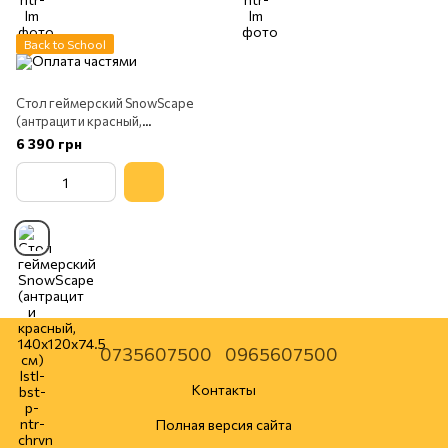
Back to School
Стол геймерский SnowScape
(антрацит и красный,
140х120х74.5 см)
6 390 грн
0735607500
0965607500
Контакты
Полная версия сайта