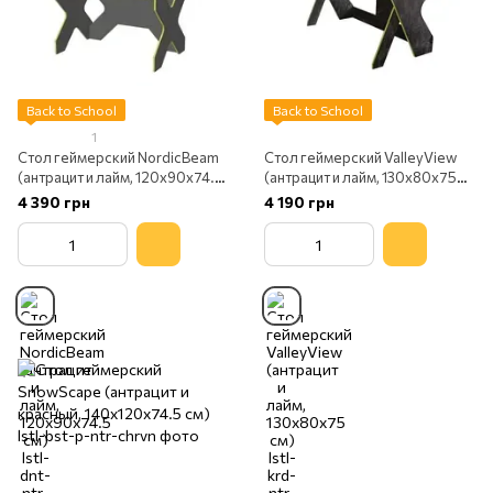
Back to School
Back to School
1
Стол геймерский NordicBeam
Стол геймерский ValleyView
(антрацит и лайм, 120х90х74.5
(антрацит и лайм, 130х80х75
см)
см)
4 390 грн
4 190 грн