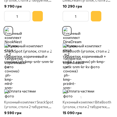
(уголок, стол и 2 табуретки,
DineDream (уголок, стол и 2
коричневый и сонома)
табуретки, коричневый и
9 790 грн
10 290 грн
сонома)
1
Кухонный комплект SnackSpot
Кухонный комплект BiteBooth
(уголок, стол и 2 табуретки,
(уголок, стол и 2 табуретки,
коричневый и сонома)
коричневый + кофе + сонома)
9 590 грн
15 090 грн