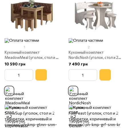
1
2
Кухонный комплект
Кухонный комплект
MeadowMeal (уголок, стол и 2
NordicNosh (уголок, стол и 2
табуретки, коричневый и
табуретки, белый и крафт)
10 590 грн
7 490 грн
сонома)