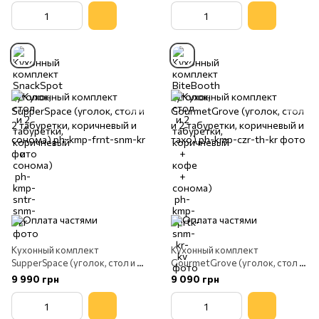
Кухонный комплект
Кухонный комплект
SupperSpace (уголок, стол и 2
GourmetGrove (уголок, стол и
табуретки, коричневый и
2 табуретки, коричневый и
9 990 грн
9 090 грн
сонома)
тахо)