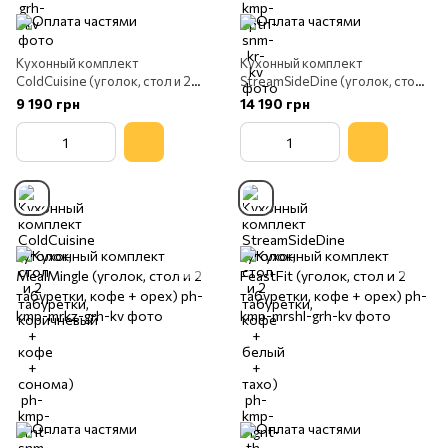
Кухонный комплект
Кухонный комплект
ColdCuisine (уголок, стол и 2
StreamSideDine (уголок, стол и
табуретки, коричневый + кофе
2 табуретки, кофе + белый +
9 190 грн
14 190 грн
+ сонома)
тахо)