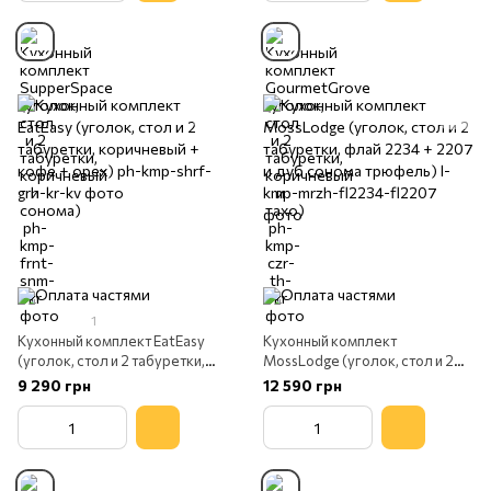
1
Кухонный комплект EatEasy
Кухонный комплект
(уголок, стол и 2 табуретки,
MossLodge (уголок, стол и 2
коричневый + кофе + орех)
табуретки, флай 2234 + 2207 и
9 290 грн
12 590 грн
дуб сонома трюфель)