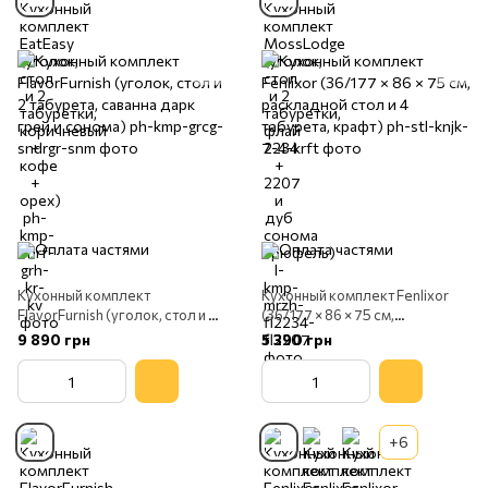
Кухонный комплект
Кухонный комплект Fenlixor
FlavorFurnish (уголок, стол и 2
(36/177 × 86 × 75 см,
табурета, саванна дарк грей и
раскладной стол и 4 табурета,
9 890 грн
5 390 грн
сонома)
крафт)
+6