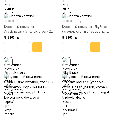
1
Кухонный комплект
Кухонный комплект SkySnack
ArcticEatery (уголок, стол и 2
(уголок, стол и 2 табуретки,
табуретки, кофе и орех)
коричневый + кофе + сонома)
8 890 грн
9 890 грн