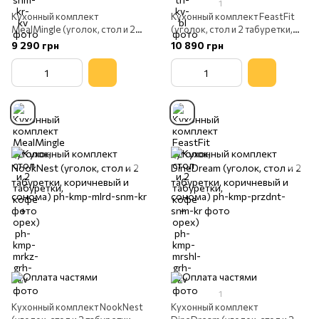
1
Кухонный комплект
Кухонный комплект FeastFit
MealMingle (уголок, стол и 2
(уголок, стол и 2 табуретки,
табуретки, кофе + орех)
кофе + орех)
9 290 грн
10 890 грн
1
Кухонный комплект NookNest
Кухонный комплект