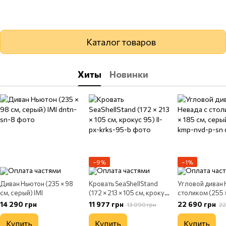
Каталог товаров
Хиты
Новинки
−9%
−1%
Диван Ньютон (235 × 98
Кровать SeaShellStand
Угловой диван 
см, серый) IMI
(172 × 213 × 105 см, крокус
столиком (255 ×
95)
серый) IMI
14 290 грн
11 977 грн
22 690 грн
13 090 грн
22
Купить
Купить
Купить