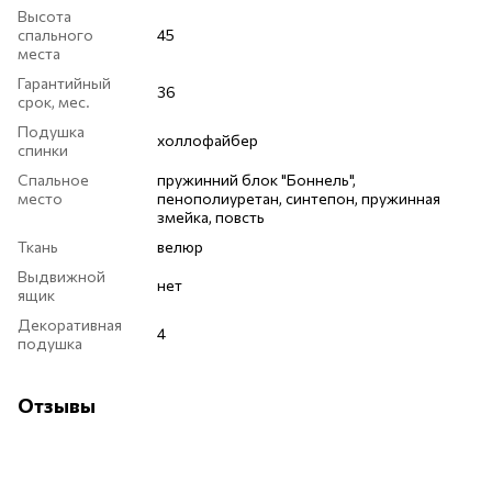
Высота
спального
45
места
Гарантийный
36
срок, мес.
Подушка
холлофайбер
спинки
Спальное
пружинний блок "Боннель",
место
пенополиуретан, синтепон, пружинная
змейка, повсть
Ткань
велюр
Выдвижной
нет
ящик
Декоративная
4
подушка
Отзывы