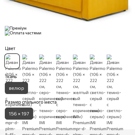
Цвет
Ткань
велюр
Размер спального места
156 × 197