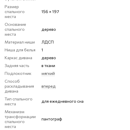
Размер
спального
156 × 197
места
Основание
спального
дерево
места
Материал ниши
ЛДСП
Ниша для белья
1
Каркас дивана
дерево
Задняя часть
в ткани
Подлокотник
мягкий
Способ
раскладывания
вперед
дивана
Тип спального
для ежедневного сна
места
Механизм
трансформации
пантограф
спального
места