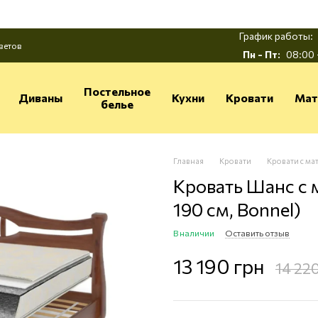
График работы:
ветов
Пн - Пт:
08:00 
Постельное
Диваны
Кухни
Кровати
Мат
белье
Главная
Кровати
Кровати с ма
Кровать Шанс с м
190 см, Bonnel)
В наличии
Оставить отзыв
13 190 грн
14 22