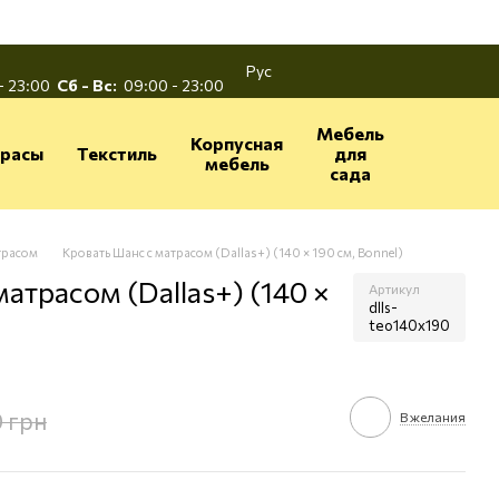
Рус
- 23:00
Сб - Вс:
09:00 - 23:00
Мебель
Корпусная
расы
Текстиль
для
мебель
сада
трасом
Кровать Шанс с матрасом (Dallas+) (140 × 190 см, Bonnel)
атрасом (Dallas+) (140 ×
Артикул
dlls-
teo140x190
0 грн
В желания