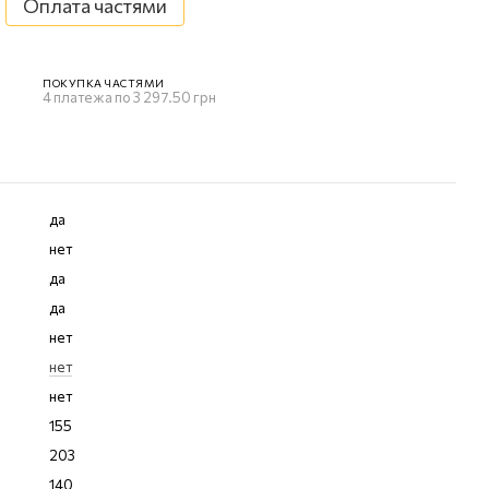
Оплата частями
ПОКУПКА ЧАСТЯМИ
4 платежа по 3 297.50 грн
да
нет
да
да
нет
нет
нет
155
203
140