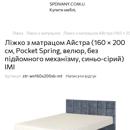
Ліжка
Ліжка з матрацом
Ліжко з матрацом Айстра (160 × 20
Ліжко з матрацом Айстра (160 × 200
см, Pocket Spring, велюр, без
підйомного механізму, синьо-сірий)
IMI
Артикул:
str-am160x200sb-mt
Написати відгук