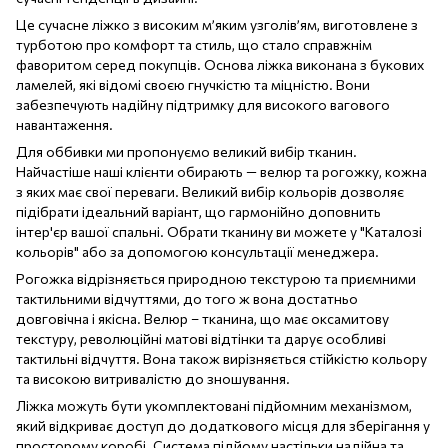
Це сучасне ліжко з високим м’яким узголів’ям, виготовлене з
турботою про комфорт та стиль, що стало справжнім
фаворитом серед покупців. Основа ліжка виконана з букових
ламелей, які відомі своєю гнучкістю та міцністю. Вони
забезпечують надійну підтримку для високого вагового
навантаження.
Для оббивки ми пропонуємо великий вибір тканин.
Найчастіше наші клієнти обирають — велюр та рогожку, кожна
з яких має свої переваги. Великий вибір кольорів дозволяє
підібрати ідеальний варіант, що гармонійно доповнить
інтер'єр вашої спальні. Обрати тканину ви можете у "Каталозі
кольорів" або за допомогою консультації менеджера.
Рогожка відрізняється природною текстурою та приємними
тактильними відчуттями, до того ж вона достатньо
довговічна і якісна. Велюр – тканина, що має оксамитову
текстуру, революційні матові відтінки та дарує особливі
тактильні відчуття. Вона також вирізняється стійкістю кольору
та високою витривалістю до зношування.
Ліжка можуть бути укомплектовані підйомним механізмом,
який відкриває доступ до додаткового місця для зберігання у
просторому коробі. Система підйому настільки надійна та