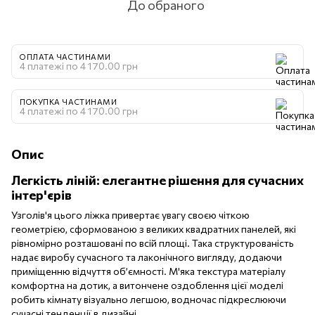
До обраного
ОПЛАТА ЧАСТИНАМИ
4 платежі по 4 170.00 грн
ПОКУПКА ЧАСТИНАМИ
4 платежі по 4 170.00 грн
Опис
Легкість ліній: елегантне рішення для сучасних
інтер'єрів
Узголів'я цього ліжка привертає увагу своєю чіткою
геометрією, сформованою з великих квадратних панелей, які
рівномірно розташовані по всій площі. Така структурованість
надає виробу сучасного та лаконічного вигляду, додаючи
приміщенню відчуття об’ємності. М'яка текстура матеріалу
комфортна на дотик, а витончене оздоблення цієї моделі
робить кімнату візуально легшою, водночас підкреслюючи
сучасні тенденції в дизайні.