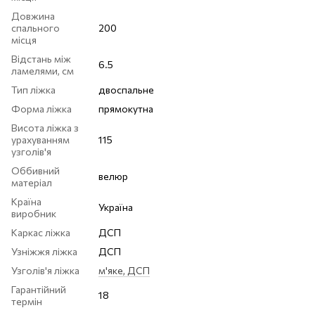
Довжина
спального
200
місця
Відстань між
6.5
ламелями, см
Тип ліжка
двоспальне
Форма ліжка
прямокутна
Висота ліжка з
урахуванням
115
узголів'я
Оббивний
велюр
матеріал
Країна
Україна
виробник
Каркас ліжка
ДСП
Узніжжя ліжка
ДСП
Узголів'я ліжка
м'яке, ДСП
Гарантійний
18
термін