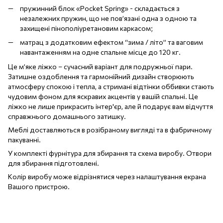
пружинний блок «Pocket Spring» - складається з
незалежних пружин, що не пов’язані одна з одною та
захищені пінополіуретановим каркасом;
матрац з додатковим ефектом “зима / літо” та ваговим
навантаженням на одне спальне місце до 120 кг.
Це м’яке ліжко – сучасний варіант для подружньої пари.
Затишне оздоблення та гармонійний дизайн створюють
атмосферу спокою і тепла, а стримані відтінки оббивки стають
чудовим фоном для яскравих акцентів у вашій спальні. Це
ліжко не лише прикрасить інтер'єр, але й подарує вам відчуття
справжнього домашнього затишку.
Меблі доставляються в розібраному вигляді та в фабричному
пакуванні.
У комплекті фурнітура для збирання та схема виробу. Отвори
для збирання підготовлені.
Колір виробу може відрізнятися через налаштування екрана
Вашого пристрою.