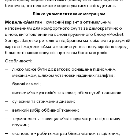
безпечна, що нею зможе користуватися навіть дитина.
Ліжко укомплектоване матрацом
Модель «Амата»
- сучасний варіант з оптимальним
наповненням для комфортного сну та за демократичною
ціною, виготовлений на основі пружинного блоку «Pocket
Spring». Завдяки ретельно підібраним матеріалам та розумній
вартості, модель «Амата» користується популярністю серед
більшості наших покупців протягом багатьох років.
Особливості:
ліжко може бути додатково оснащене підйомним
механізмом, шляхом установки надійних газліфтів;
букові ламелі;
високе м’яке узголів’я та каркас, обтягнутий тканиною;
сучасний та стриманий дизайн;
великий вибір оббивної тканини;
термоповсть - захищає м’які шари матраца від впливу
пружин;
екоповсть - робить матрац більш міцним та щільним;