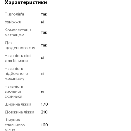
Характеристики
Підголів'я
так
Узніжжя
ні
Комплектація
так
матрацом
Для
так
щоденного сну
Наявність ніші
ні
для білизни
Наявність
підйомного
ні
механізму
Наявність
висувної
ні
скриньки
Ширина ліжка
170
Довжина ліжка
210
Ширина
спального
160
місця