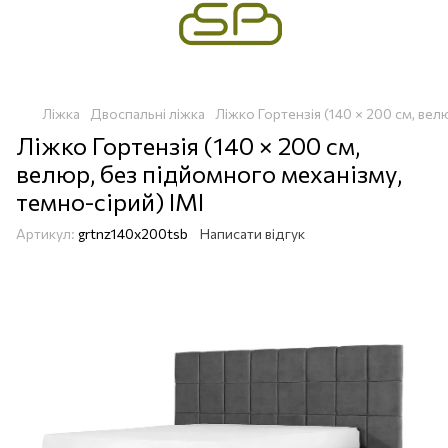
Ліжка
Двоспальні ліжка
Ліжко Гортензія (140 × 200 см, вел
Ліжко Гортензія (140 × 200 см,
велюр, без підйомного механізму,
темно-сірий) IMI
Артикул:
grtnz140x200tsb
Написати відгук