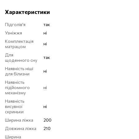
Характеристики
Підголів'я
так
Узніжжя
ні
Комплектація
ні
матрацом
Для
так
щоденного сну
Наявність ніші
ні
для білизни
Наявність
підйомного
ні
механізму
Наявність
висувної
ні
скриньки
Ширина ліжка
200
Довжина ліжка
210
Ширина