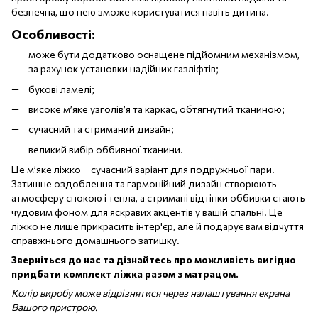
безпечна, що нею зможе користуватися навіть дитина.
Особливості:
може бути додатково оснащене підйомним механізмом,
за рахунок установки надійних газліфтів;
букові ламелі;
високе м’яке узголів’я та каркас, обтягнутий тканиною;
сучасний та стриманий дизайн;
великий вибір оббивної тканини.
Це м’яке ліжко – сучасний варіант для подружньої пари.
Затишне оздоблення та гармонійний дизайн створюють
атмосферу спокою і тепла, а стримані відтінки оббивки стають
чудовим фоном для яскравих акцентів у вашій спальні. Це
ліжко не лише прикрасить інтер'єр, але й подарує вам відчуття
справжнього домашнього затишку.
Зверніться до нас та дізнайтесь про можливість вигідно
придбати комплект ліжка разом з матрацом.
Колір виробу може відрізнятися через налаштування екрана
Вашого пристрою.