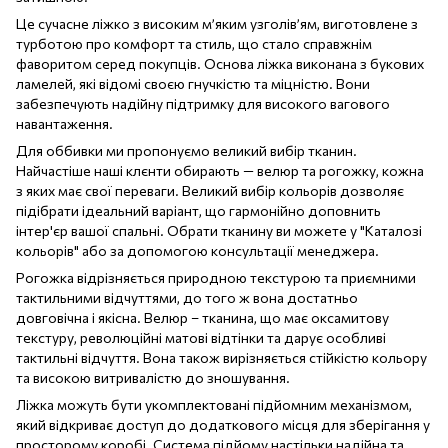
Це сучасне ліжко з високим м’яким узголів’ям, виготовлене з
турботою про комфорт та стиль, що стало справжнім
фаворитом серед покупців. Основа ліжка виконана з букових
ламелей, які відомі своєю гнучкістю та міцністю. Вони
забезпечують надійну підтримку для високого вагового
навантаження.
Для оббивки ми пропонуємо великий вибір тканин.
Найчастіше наші клєнти обирають — велюр та рогожку, кожна
з яких має свої переваги. Великий вибір кольорів дозволяє
підібрати ідеальний варіант, що гармонійно доповнить
інтер'єр вашої спальні. Обрати тканину ви можете у "Каталозі
кольорів" або за допомогою консультації менеджера.
Рогожка відрізняється природною текстурою та приємними
тактильними відчуттями, до того ж вона достатньо
довговічна і якісна. Велюр – тканина, що має оксамитову
текстуру, революційні матові відтінки та дарує особливі
тактильні відчуття. Вона також вирізняється стійкістю кольору
та високою витривалістю до зношування.
Ліжка можуть бути укомплектовані підйомним механізмом,
який відкриває доступ до додаткового місця для зберігання у
просторому коробі. Система підйому настільки надійна та