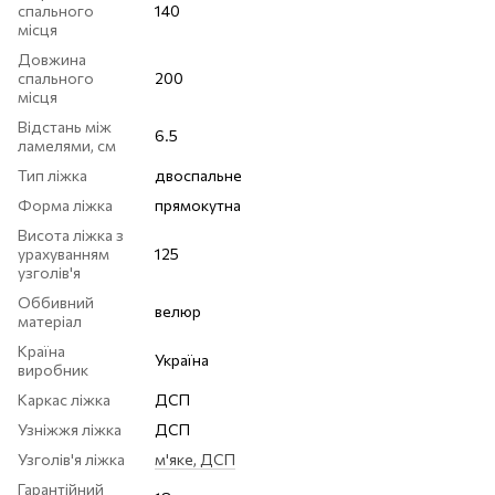
спального
140
місця
Довжина
спального
200
місця
Відстань між
6.5
ламелями, см
Тип ліжка
двоспальне
Форма ліжка
прямокутна
Висота ліжка з
урахуванням
125
узголів'я
Оббивний
велюр
матеріал
Країна
Україна
виробник
Каркас ліжка
ДСП
Узніжжя ліжка
ДСП
Узголів'я ліжка
м'яке, ДСП
Гарантійний