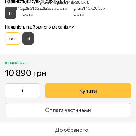
Наявність висувної скриньки
ні
Наявність підйомного механізму
так
ні
В наявності
10 890 грн
Купити
Оплата частинами
До обраного