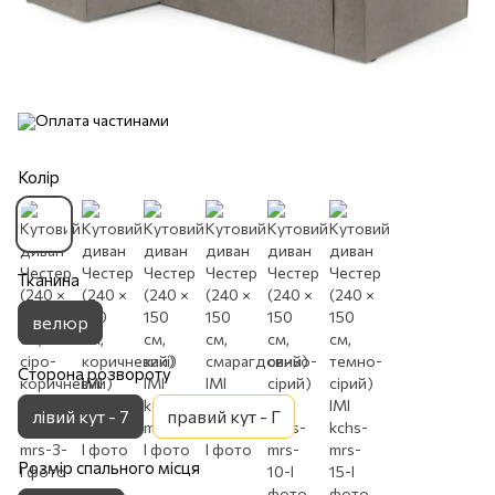
Колір
Тканина
велюр
Сторона розвороту
лівий кут - 7
правий кут - Г
Розмір спального місця