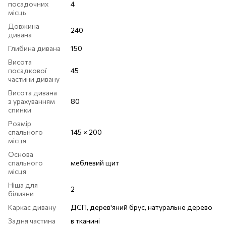
посадочних
4
місць
Довжина
240
дивана
Глибина дивана
150
Висота
посадкової
45
частини дивану
Висота дивана
з урахуванням
80
спинки
Розмір
спального
145 × 200
місця
Основа
спального
меблевий щит
місця
Ніша для
2
білизни
Каркас дивану
ДСП, дерев'яний брус, натуральне дерево
Задня частина
в тканині