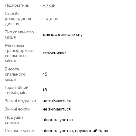
Підлокітник
м'який
Спосіб
розкладання
вздовж
дивану
Тип спального
для щоденного сну
місця
Механізм
трансформації
єврокнижка
спального
місця
Висота
спального
45
місця
Гарантійний
18
термін, міс.
Знімні подушки
не знімаються
Знімні чохли
не знімаються
Подушка
пінополіуретан
спинки
Спальне місце
пінополіуретан, пружинний блок