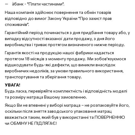
àбанк - "Плати частинами".
Наша компанія здійснює повернення та обмін товарів
відповідно до вимог Закону України "Про захист прав
споживачів".
Гарантійний період починається з дня придбання товару або, у
випадку відсутності вказаної дати продажу, з дня його
виробництва і триває протягом визначеного нижче періоду.
Гарантія якості на продукцію нашої фабрики надається
протягом 18 місяців з моменту продажу. Ми зобов'язуємося
відшкодувати будь-які дефекти, що виникли внаслідок
виробничих недоліків, за умови правильного використання,
транспортування та зберігання товару.
УВАГА!
Будь ласка, перевіряйте комплектність і відповідність моделі
та розміру матраца Вашому замовленню.
Якщо Ви не впевнені у виборі матраца – не розпаковуйте його,
оскільки після зняття заводського упаковання матрац
вважається таким, який був у використанні та ПОВЕРНЕННЮ
чи ОБМІНУ НЕ ПІДЛЯГАЄ!