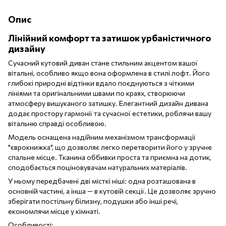
Опис
Лінійний комфорт та затишок урбаністичного
дизайну
Сучасний кутовий диван стане стильним акцентом вашої
вітальні, особливо якщо вона оформлена в стилі лофт. Його
глибокі природні відтінки вдало поєднуються з чіткими
лініями та оригінальними швами по краях, створюючи
атмосферу вишуканого затишку. Елегантний дизайн дивана
додає простору гармонії та сучасної естетики, роблячи вашу
вітальню справді особливою.
Модель оснащена надійним механізмом трансформації
"єврокнижка", що дозволяє легко перетворити його у зручне
спальне місце. Тканина оббивки проста та приємна на дотик,
сподобається поціновувачам натуральних матеріалів.
У ньому передбачені дві місткі ніші: одна розташована в
основній частині, а інша — в кутовій секції. Це дозволяє зручно
зберігати постільну білизну, подушки або інші речі,
економлячи місце у кімнаті.
Особливості: