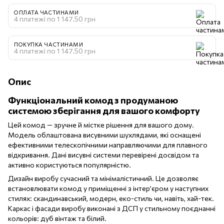
ОПЛАТА ЧАСТИНАМИ
4 платежі по 1 147.50 грн
ПОКУПКА ЧАСТИНАМИ
4 платежі по 1 147.50 грн
Опис
Функціональний комод з продуманою
системою зберігання для вашого комфорту
Цей комод — зручне й містке рішення для вашого дому.
Модель облаштована висувними шухлядами, які оснащені
ефективними телескопічними направляючими для плавного
відкривання. Дані висувні системи перевірені досвідом та
активно користуються популярністю.
Дизайн виробу сучасний та мінімалістичний. Це дозволяє
встановлювати комод у приміщенні з інтер’єром у наступних
стилях: скандинавський, модерн, еко-стиль чи, навіть, хай-тек.
Каркас і фасади виробу виконані з ДСП у стильному поєднанні
кольорів: дуб вінтаж та білий.