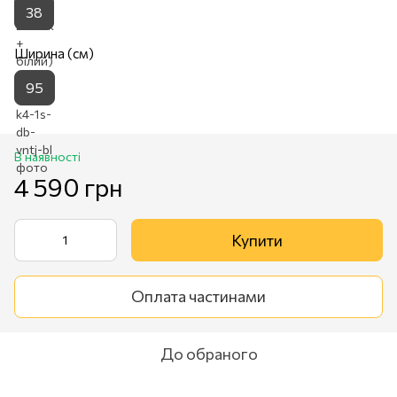
38
Ширина (см)
95
В наявності
4 590 грн
Купити
Оплата частинами
До обраного