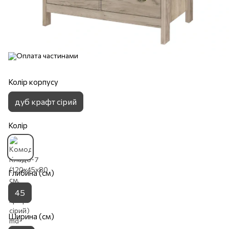
Колір корпусу
дуб крафт сірий
Колір
Глибина (см)
45
Ширина (см)