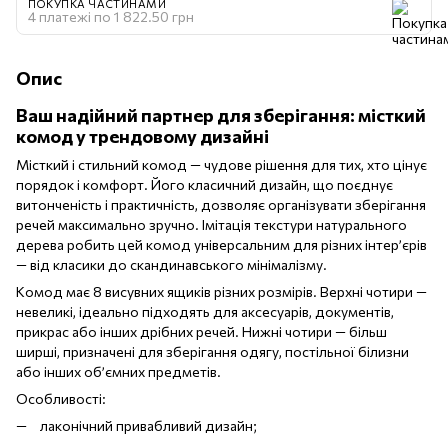
ПОКУПКА ЧАСТИНАМИ
4 платежі по 1 822.50 грн
Опис
Ваш надійний партнер для зберігання: місткий
комод у трендовому дизайні
Місткий і стильний комод — чудове рішення для тих, хто цінує
порядок і комфорт. Його класичний дизайн, що поєднує
витонченість і практичність, дозволяє організувати зберігання
речей максимально зручно. Імітація текстури натурального
дерева робить цей комод універсальним для різних інтер’єрів
— від класики до скандинавського мінімалізму.
Комод має 8 висувних ящиків різних розмірів. Верхні чотири —
невеликі, ідеально підходять для аксесуарів, документів,
прикрас або інших дрібних речей. Нижні чотири — більш
ширші, призначені для зберігання одягу, постільної білизни
або інших об’ємних предметів.
Особливості:
лаконічний привабливий дизайн;