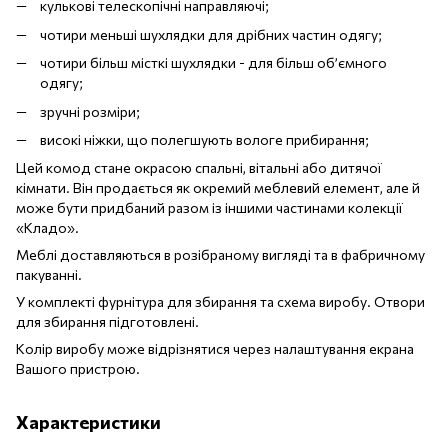
кулькові телескопічні направляючі;
чотири меньші шухлядки для дрібних частин одягу;
чотири більш місткі шухлядки - для більш об’ємного
одягу;
зручні розміри;
високі ніжки, що полегшують вологе прибирання;
Цей комод стане окрасою спальні, вітальні або дитячої
кімнати. Він продається як окремий меблевий елемент, але й
може бути придбаний разом із іншими частинами колекції
«Кладо».
Меблі доставляються в розібраному вигляді та в фабричному
пакуванні.
У комплекті фурнітура для збирання та схема виробу. Отвори
для збирання підготовлені.
Колір виробу може відрізнятися через налаштування екрана
Вашого пристрою.
Характеристики