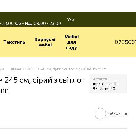
Укр
- 23:00
Сб - Нд:
09:00 - 23:00
Меблі
Корпусні
073560
Текстиль
для
меблі
саду
іум
Диван Duks (115 × 245 см, сірий з світло-сірим) IMI Premium
 245 см, сірий з світло-
Артикул
mpr-d-dks-ll-
ium
96-shrm-90
В бажання