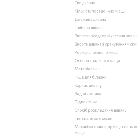
Тип дивану
Кількість посадочних місць
Довжина дивана
Глибина дивана
Висота посадкової частини диван
Висота дивана з урахуванням спи
Розмір спального місця
Основа спального місця
Матеріал ніші
Ніша для білизни
Каркас дивану
Задня частина
Підлокітник
Спосіб розкладання дивану
Тип спального місця
Механізм трансформації спальн
місця