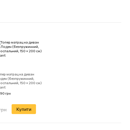
пер матрац на диван
ден (безпружинний,
оспальний, 150 × 200 см)
ant
190 грн
грн
Купити