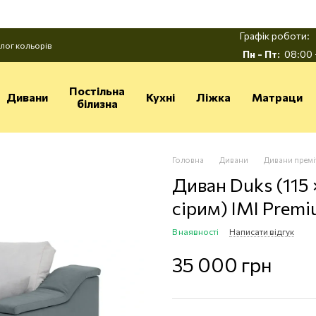
Графік роботи:
лог кольорів
Пн - Пт:
08:00 
Постільна
Дивани
Кухні
Ліжка
Матраци
білизна
Головна
Дивани
Дивани прем
Диван Duks (115 ×
сірим) IMI Prem
В наявності
Написати відгук
35 000 грн