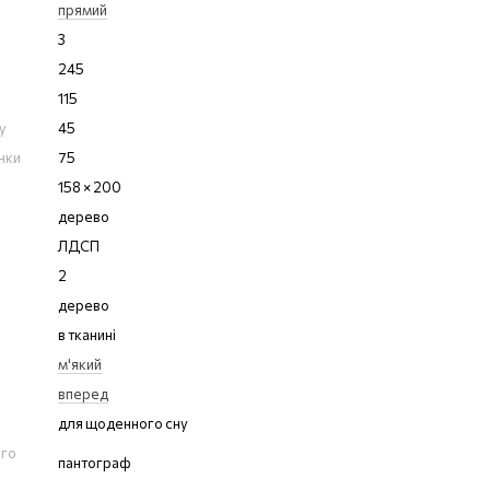
прямий
3
245
115
у
45
нки
75
158 × 200
дерево
ЛДСП
2
дерево
в тканині
м'який
вперед
для щоденного сну
ого
пантограф