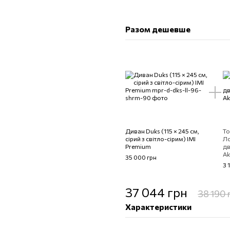
Разом дешевше
Диван Duks (115 × 245 см,
То
сірий з світло-сірим) IMI
Ло
Premium
дв
Ak
35 000 грн
3 
37 044 грн
38 190 
Характеристики