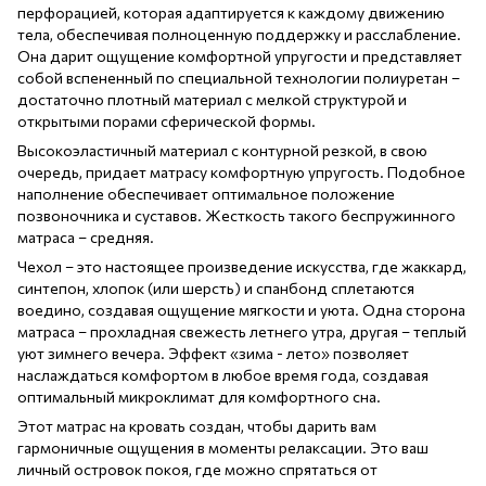
перфорацией, которая адаптируется к каждому движению
тела, обеспечивая полноценную поддержку и расслабление.
Она дарит ощущение комфортной упругости и представляет
собой вспененный по специальной технологии полиуретан –
достаточно плотный материал с мелкой структурой и
открытыми порами сферической формы.
Высокоэластичный материал с контурной резкой, в свою
очередь, придает матрасу комфортную упругость. Подобное
наполнение обеспечивает оптимальное положение
позвоночника и суставов. Жесткость такого беспружинного
матраса – средняя.
Чехол – это настоящее произведение искусства, где жаккард,
синтепон, хлопок (или шерсть) и спанбонд сплетаются
воедино, создавая ощущение мягкости и уюта. Одна сторона
матраса – прохладная свежесть летнего утра, другая – теплый
уют зимнего вечера. Эффект «зима - лето» позволяет
наслаждаться комфортом в любое время года, создавая
оптимальный микроклимат для комфортного сна.
Этот матрас на кровать создан, чтобы дарить вам
гармоничные ощущения в моменты релаксации. Это ваш
личный островок покоя, где можно спрятаться от