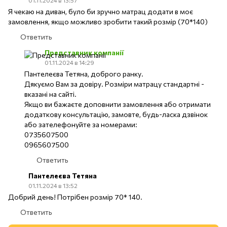
01.11.2024 в 13:57
Я чекаю на диван, було би зручно матрац додати в моє
замовлення, якщо можливо зробити такий розмір (70*140)
Ответить
Представник компанії
01.11.2024 в 14:29
Пантелеєва Тетяна, доброго ранку.
Дякуємо Вам за довіру. Розміри матрацу стандартні -
вказані на сайті.
Якщо ви бажаєте доповнити замовлення або отримати
додаткову консультацію, замовте, будь-ласка дзвінок
або зателефонуйте за номерами:
0735607500
0965607500
Ответить
Пантелеєва Тетяна
01.11.2024 в 13:52
Добрий день! Потрібен розмір 70* 140.
Ответить