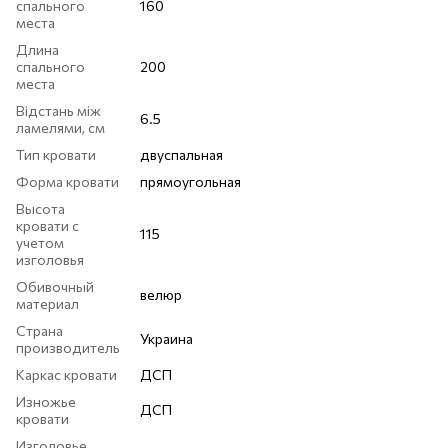
спального
160
места
Длина
спального
200
места
Відстань між
6.5
ламелями, см
Тип кровати
двуспальная
Форма кровати
прямоугольная
Высота
кровати с
115
учетом
изголовья
Обивочный
велюр
материал
Страна
Украина
производитель
Каркас кровати
ДСП
Изножье
ДСП
кровати
Изголовье