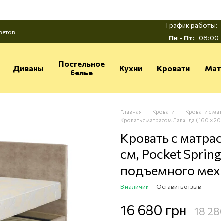
График работы:
ветов
Пн - Пт:
08:00 
Постельное
Диваны
Кухни
Кровати
Мат
белье
Главная
Кровати
Кровати с ма
Кровать с матрасом Лаванда (160 × 20
Кровать с матра
см, Pocket Spring
подъемного мех
В наличии
Оставить отзыв
16 680 грн
18 28