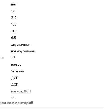
нет
170
210
160
200
6.5
двуспальная
прямоугольная
вья
115
велюр
Украина
ДСП
ДСП
мягкое, ДСП
18
или комментарий