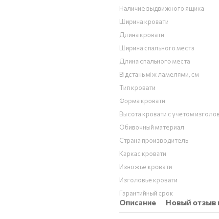
Наличие выдвижного ящика
Ширина кровати
Длина кровати
Ширина спального места
Длина спального места
Відстань між ламелями, см
Тип кровати
Форма кровати
Высота кровати с учетом изголо
Обивочный материал
Страна производитель
Каркас кровати
Изножье кровати
Изголовье кровати
Гарантийный срок
Описание
Новый отзыв 