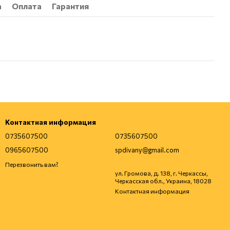
а
Оплата
Гарантия
Контактная информация
0735607500
0735607500
0965607500
spdivany@gmail.com
Перезвонить вам?
ул. Громова, д. 138, г. Черкассы,
Черкасская обл., Украина, 18028
Контактная информация