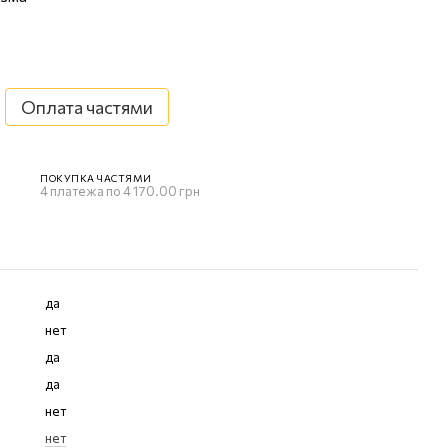
Оплата частями
ПОКУПКА ЧАСТЯМИ
4 платежа по 4 170.00 грн
да
нет
да
да
нет
нет