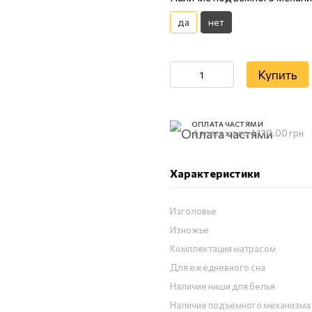
да
нет
Купить
ОПЛАТА ЧАСТЯМИ
4 платежа по 4 170.00 грн
Характеристики
Изголовье
Изножье
Комплектация матрасом
Для ежедневного сна
Наличие ниши для белья
Наличие подъемного механизма