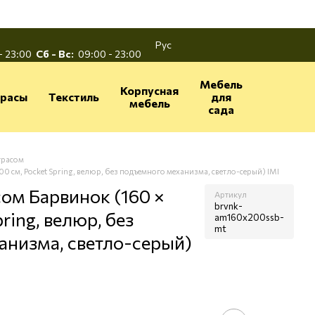
Рус
- 23:00
Сб - Вс:
09:00 - 23:00
Мебель
Корпусная
расы
Текстиль
для
мебель
сада
трасом
00 см, Pocket Spring, велюр, без подъемного механизма, светло-серый) IMI
сом Барвинок (160 ×
Артикул
brvnk-
ring, велюр, без
am160x200ssb-
mt
анизма, светло-серый)