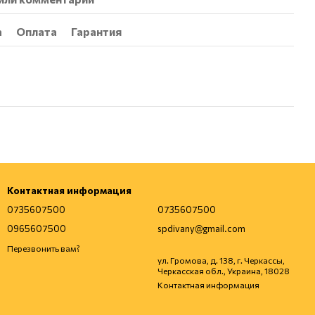
а
Оплата
Гарантия
Контактная информация
0735607500
0735607500
0965607500
spdivany@gmail.com
Перезвонить вам?
ул. Громова, д. 138, г. Черкассы,
Черкасская обл., Украина, 18028
Контактная информация