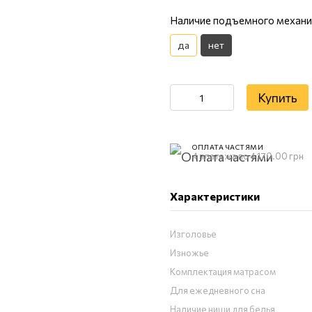
Наличие подъемного механ
да
нет
Купить
ОПЛАТА ЧАСТЯМИ
4 платежа по 4 170.00 грн
Характеристики
Изголовье
Изножье
Комплектация матрасом
Для ежедневного сна
Наличие ниши для белья