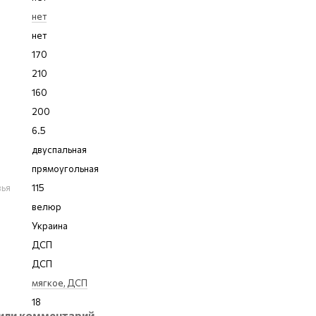
нет
нет
170
210
160
200
6.5
двуспальная
прямоугольная
вья
115
велюр
Украина
ДСП
ДСП
мягкое, ДСП
18
или комментарий