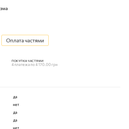
изма
Оплата частями
ПОКУПКА ЧАСТЯМИ
4 платежа по 4 170.00 грн
да
нет
да
да
нет