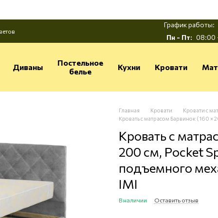
График работы:
ветов
Пн - Пт:
08:00 
Постельное
Диваны
Кухни
Кровати
Мат
белье
Главная
Кровати
Кровати с ма
Кровать с матрасом Барвинок (160 × 2
Кровать с матра
200 см, Pocket Sp
подъемного мех
IMI
В наличии
Оставить отзыв