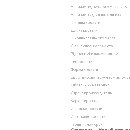
Наличие подъемного механизма
Наличие выдвижного ящика
Ширина кровати
Длина кровати
Ширина спального места
Длина спального места
Відстань між ламелями, см
Тип кровати
Форма кровати
Высота кровати с учетом изголо
Обивочный материал
Страна производитель
Каркас кровати
Изножье кровати
Изголовье кровати
Гарантийный срок
Описание
Новый отзыв 