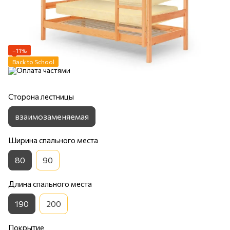
−11%
Back to School
Сторона лестницы
взаимозаменяемая
Ширина спального места
80
90
Длина спального места
190
200
Покрытие