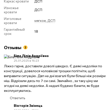
Каркас кровати
ДСП
Изножье
ДСП
кровати
Изголовье
мягкое, ДСП
кровати
Гарантийный
18
срок
Отзывы
2
Біла Лілія Андріївна
25.01.2025 в 16:23
Ліжко гарне, доставили доволі швидко. Є деякі недоліки по
конструкції, довелося чоловікові трошки попітніти, щоб
виправити ситуацію. Двп на дні взагалі були більші ніж розміри
ніш. Відрізали десь по 7 см самі. Звичайно , за таку ціну ми
згодні на деякі недоліки. А надалі будемо бачити, як буде
експлуатуватись.
Ответить
Вікторія Звінець