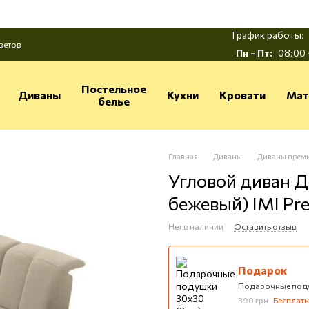
График работы:
ветов
Пн - Пт:
08:00 
Постельное
Диваны
Кухни
Кровати
Мат
белье
Главная
Диваны
Диваны прем
Угловой диван Де
бежевый) IMI Pr
Нет в наличии
Оставить отзыв
Подарок
Подарочные поду
390 грн
Бесплат