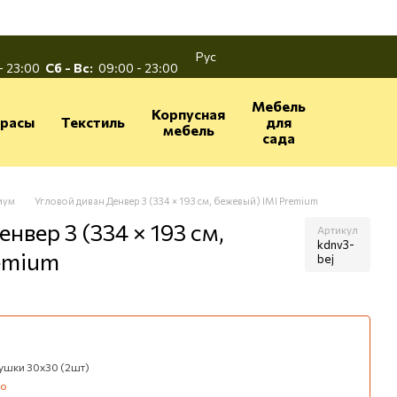
Рус
- 23:00
Сб - Вс:
09:00 - 23:00
Мебель
Корпусная
расы
Текстиль
для
мебель
сада
иум
Угловой диван Денвер 3 (334 × 193 см, бежевый) IMI Premium
нвер 3 (334 × 193 см,
Артикул
kdnv3-
emium
bej
шки 30х30 (2шт)
но