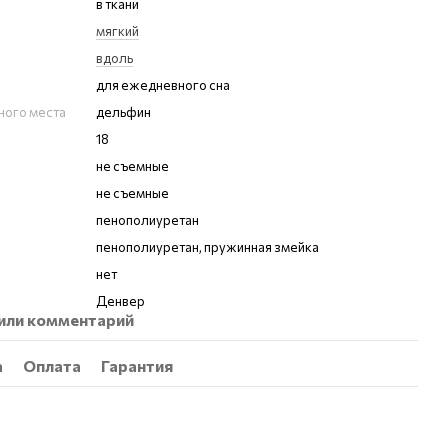
в ткани
мягкий
вдоль
для ежедневного сна
ного места
дельфин
18
не съемные
не съемные
пенополиуретан
пенополиуретан, пружинная змейка
нет
Денвер
или комментарий
а
Оплата
Гарантия