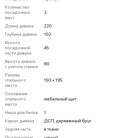
Количество
посадочных
3
мест
Длина дивана
220
Глубина дивана
102
Высота
посадочной
45
части дивана
Высота дивана
80
с учетом спинки
Размер
спального
150 × 195
места
Основание
спального
мебельный щит
места
Ниша для белья
1
Каркас дивана
ДСП, деревянный брус
Задняя часть
в ткани
Подлокотник
мягкий