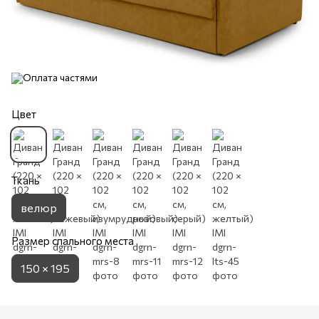
Цвет
Ткань
велюр
Размер спального места
150 × 195