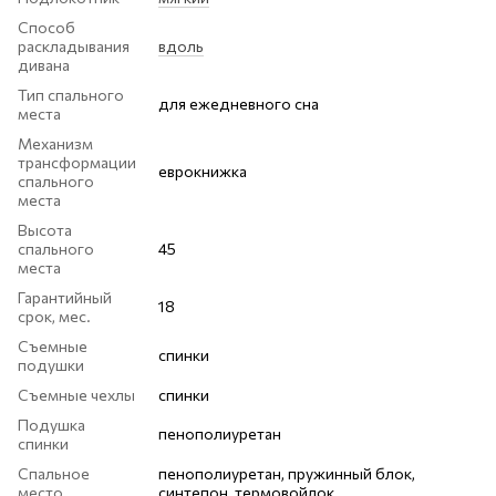
Способ
раскладывания
вдоль
дивана
Тип спального
для ежедневного сна
места
Механизм
трансформации
еврокнижка
спального
места
Высота
спального
45
места
Гарантийный
18
срок, мес.
Съемные
спинки
подушки
Съемные чехлы
спинки
Подушка
пенополиуретан
спинки
Спальное
пенополиуретан, пружинный блок,
место
синтепон, термовойлок