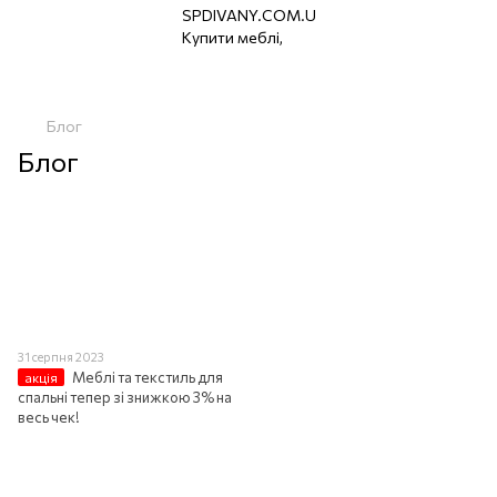
Блог
Блог
31 серпня 2023
Меблі та текстиль для
акція
спальні тепер зі знижкою 3% на
весь чек!