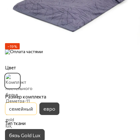
−19%
Цвет
Размер комплекта
семейный
евро
Тип ткани
бязь Gold Lux